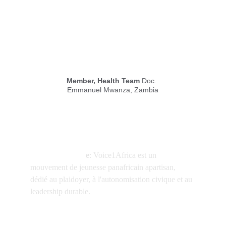
Member, Health Team
 Doc. 
Emmanuel Mwanza, Zambia
Contact
Nous Rejoindr
e
: 
Voice1Africa est un 
mouvement de jeunesse panafricain apartisan, 
dédié au plaidoyer, à l'autonomisation civique et au 
leadership durable.